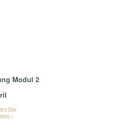
ung Modul 2
ril
ery Day
cken!
»