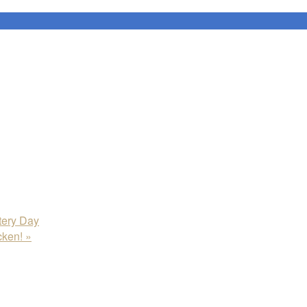
ery Day
cken!
»