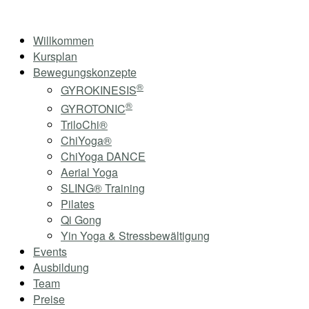
Skip
Home
to
Menu
Willkommen
content
Kursplan
Bewegungskonzepte
®
GYROKINESIS
®
GYROTONIC
TriloChi®
ChiYoga®
ChiYoga DANCE
Aerial Yoga
SLING® Training
Pilates
Qi Gong
Yin Yoga & Stressbewältigung
Events
Ausbildung
Team
Preise