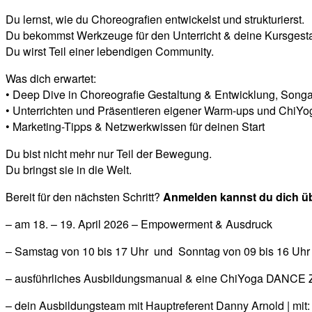
Du lernst, wie du Choreografien entwickelst und strukturierst.
Du bekommst Werkzeuge für den Unterricht & deine Kursgesta
Du wirst Teil einer lebendigen Community.
Was dich erwartet:
• Deep Dive in Choreografie Gestaltung & Entwicklung, Songa
• Unterrichten und Präsentieren eigener Warm-ups und ChiYo
• Marketing-Tipps & Netzwerkwissen für deinen Start
Du bist nicht mehr nur Teil der Bewegung.
Du bringst sie in die Welt.
Bereit für den nächsten Schritt?
Anmelden kannst du dich üb
– am 18. – 19. April 2026 – Empowerment & Ausdruck
– Samstag von 10 bis 17 Uhr
und
Sonntag von 09 bis 16 Uh
– ausführliches Ausbildungsmanual & eine ChiYoga DANCE Z
– dein Ausbildungsteam mit Hauptreferent Danny Arnold | mit: