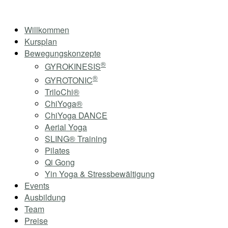
Skip
Home
to
Menu
Willkommen
content
Kursplan
Bewegungskonzepte
®
GYROKINESIS
®
GYROTONIC
TriloChi®
ChiYoga®
ChiYoga DANCE
Aerial Yoga
SLING® Training
Pilates
Qi Gong
Yin Yoga & Stressbewältigung
Events
Ausbildung
Team
Preise