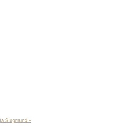
udia Siegmund
»