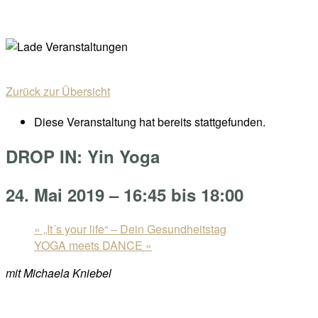
Skip
Home
to
Menu
content
Zurück zur Übersicht
Diese Veranstaltung hat bereits stattgefunden.
DROP IN: Yin Yoga
24. Mai 2019 – 16:45
bis
18:00
«
„It´s your life“ – Dein Gesundheitstag
YOGA meets DANCE
»
mit Michaela Kniebel