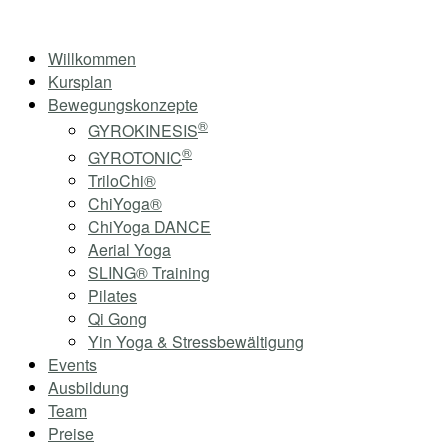
Skip
Home
to
Menu
Willkommen
content
Kursplan
Bewegungskonzepte
®
GYROKINESIS
®
GYROTONIC
TriloChi®
ChiYoga®
ChiYoga DANCE
Aerial Yoga
SLING® Training
Pilates
Qi Gong
Yin Yoga & Stressbewältigung
Events
Ausbildung
Team
Preise