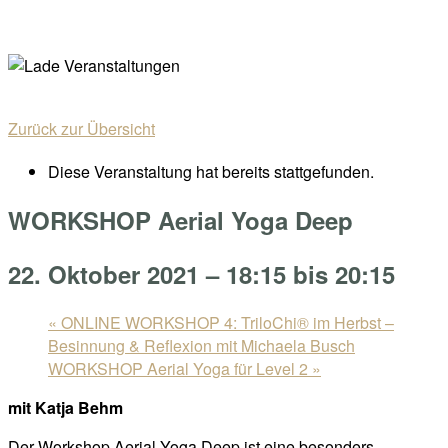
Skip
Home
to
Menu
content
Zurück zur Übersicht
Diese Veranstaltung hat bereits stattgefunden.
WORKSHOP Aerial Yoga Deep
22. Oktober 2021 – 18:15
bis
20:15
«
ONLINE WORKSHOP 4: TriloChi® im Herbst –
Besinnung & Reflexion mit Michaela Busch
WORKSHOP Aerial Yoga für Level 2
»
mit Katja Behm
Der Workshop Aerial Yoga Deep ist eine besonders