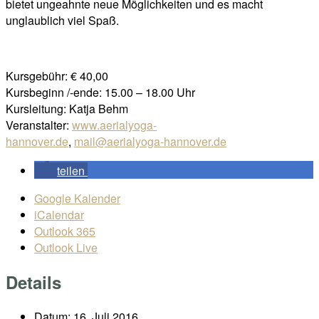
bietet ungeahnte neue Möglichkeiten und es macht
unglaublich viel Spaß.
Kursgebühr: € 40,00
Kursbeginn /-ende: 15.00 – 18.00 Uhr
Kursleitung: Katja Behm
Veranstalter:
www.aerialyoga-
hannover.de
,
mail@aerialyoga-hannover.de
teilen
Google Kalender
iCalendar
Outlook 365
Outlook Live
Details
Datum:
16. Juli 2016