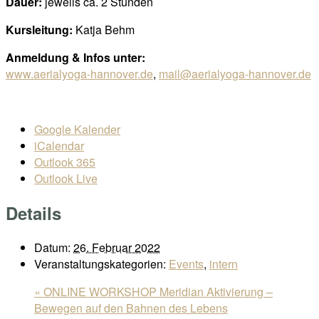
Dauer:
jeweils ca. 2 Stunden
Kursleitung:
Katja Behm
Anmeldung & Infos unter:
www.aerialyoga-hannover.de
,
mail@aerialyoga-hannover.de
Google Kalender
iCalendar
Outlook 365
Outlook Live
Details
Datum:
26. Februar 2022
Veranstaltungskategorien:
Events
,
intern
«
ONLINE WORKSHOP Meridian Aktivierung –
Bewegen auf den Bahnen des Lebens