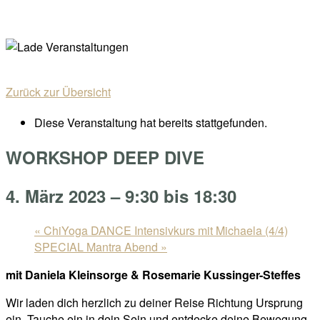
Skip
Home
to
Menu
content
Zurück zur Übersicht
Diese Veranstaltung hat bereits stattgefunden.
WORKSHOP DEEP DIVE
4. März 2023 – 9:30
bis
18:30
«
ChiYoga DANCE Intensivkurs mit Michaela (4/4)
SPECIAL Mantra Abend
»
mit Daniela Kleinsorge & Rosemarie Kussinger-Steffes
Wir laden dich herzlich zu deiner Reise Richtung Ursprung
ein. Tauche ein in dein Sein und entdecke deine Bewegung