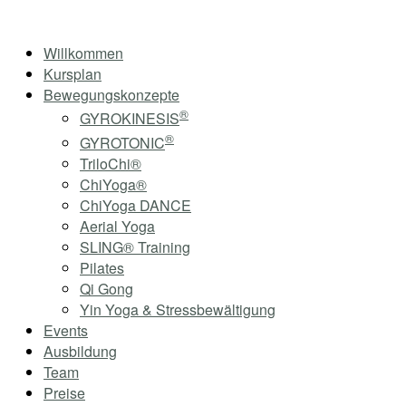
Skip
Home
to
Menu
Willkommen
content
Kursplan
Bewegungskonzepte
®
GYROKINESIS
®
GYROTONIC
TriloChi®
ChiYoga®
ChiYoga DANCE
Aerial Yoga
SLING® Training
Pilates
Qi Gong
Yin Yoga & Stressbewältigung
Events
Ausbildung
Team
Preise