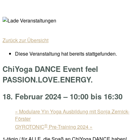
Skip
Home
to
Menu
content
Zurück zur Übersicht
Diese Veranstaltung hat bereits stattgefunden.
ChiYoga DANCE Event feel
PASSION.LOVE.ENERGY.
18. Februar 2024 – 10:00
bis
16:30
«
Modulare Yin Yoga Ausbildung mit Sonja Zernick-
Förster
®
GYROTONIC
Pre-Training 2024
»
1-tägig / für ALLE, die Spaß an ChiYoga DANCE haben!