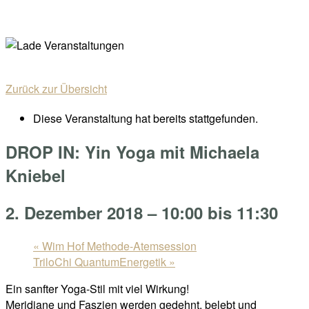
Skip
Home
to
Menu
content
Zurück zur Übersicht
Diese Veranstaltung hat bereits stattgefunden.
DROP IN: Yin Yoga mit Michaela
Kniebel
2. Dezember 2018 – 10:00
bis
11:30
«
Wim Hof Methode-Atemsession
TriloChi QuantumEnergetik
»
Ein sanfter Yoga-Stil mit viel Wirkung!
Meridiane und Faszien werden gedehnt, belebt und