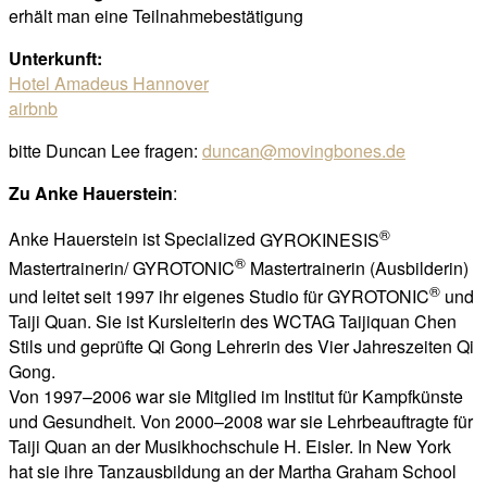
erhält man eine Teilnahmebestätigung
Unterkunft:
Hotel Amadeus Hannover
airbnb
bitte Duncan Lee fragen:
duncan@movingbones.de
Zu Anke Hauerstein
:
®
Anke Hauerstein ist Specialized
GYROKINESIS
®
Mastertrainerin/
GYROTONIC
Mastertrainerin (Ausbilderin)
®
und leitet seit 1997 ihr eigenes Studio für
GYROTONIC
und
Taiji Quan. Sie ist Kursleiterin des WCTAG Taijiquan Chen
Stils und geprüfte Qi Gong Lehrerin des Vier Jahreszeiten Qi
Gong.
Von 1997–2006 war sie Mitglied im Institut für Kampfkünste
und Gesundheit. Von 2000–2008 war sie Lehrbeauftragte für
Taiji Quan an der Musikhochschule H. Eisler. In New York
hat sie ihre Tanzausbildung an der Martha Graham School