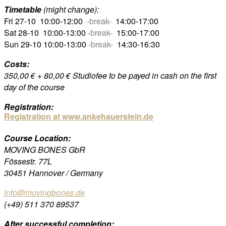
Timetable
(might change):
Fri 27-10 10:00-12:00
-break-
14:00-17:00
Sat 28-10 10:00-13:00
-break-
15:00-17:00
Sun 29-10 10:00-13:00
-break-
14:30-16:30
Costs:
350,00 € + 80,00 € Studiofee to be payed in cash on the first
day of the course
Registration:
Registration at www.ankehauerstein.de
Course Location:
MOVING BONES GbR
Fössestr. 77L
30451 Hannover / Germany
info@movingbones.de
(+49) 511 370 89537
After successful completion: