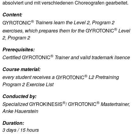
absolviert und mit verschiedenen Choreografen gearbeitet.
Content:
®
GYROTONIC
Trainers learn the Level 2, Program 2
®
exercises, which prepares them for the
GYROTONIC
Level
2, Program 2
Prerequisites:
®
Certified
GYROTONIC
Trainer and valid trademark lisence
Course material:
®
every student receives a
GYROTONIC
L2 Pretraining
Program 2 Exercise List
Conducted by:
®
®
Specialized
GYROKINESIS
/
GYROTONIC
Mastertrainer,
Anke Hauerstein
Duration:
3 days / 15 hours