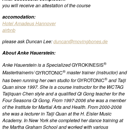
you will receive an attestation of the course
accomodation:
Hotel Amadeus Hannover
airbnb
please ask Duncan Lee:
duncan@movingbones.de
About Anke Hauerstein:
®
Anke Hauerstein is a Specialized
GYROKINESIS
®
Mastertrainerin/
GYROTONIC
master trainer (instructor) and
®
has been running her own studio for
GYROTONIC
and Taiji
Quan since 1997. She is a course instructor for the WCTAG
Taijiquan Chen style and a qualified Qi Gong teacher for the
Four Seasons Qi Gong. From 1997-2006 she was a member
of the Institute for Martial Arts and Health. From 2000-2008
she was a lecturer in Taiji Quan at the H. Eisler Music
Academy. In New York she completed her dance training at
the Martha Graham School and worked with various