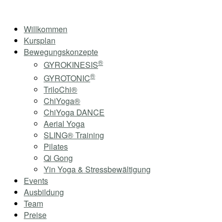
Skip
Home
to
Menu
Willkommen
content
Kursplan
Bewegungskonzepte
®
GYROKINESIS
®
GYROTONIC
TriloChi®
ChiYoga®
ChiYoga DANCE
Aerial Yoga
SLING® Training
Pilates
Qi Gong
Yin Yoga & Stressbewältigung
Events
Ausbildung
Team
Preise