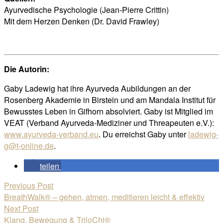
Ayurvedische Psychologie (Jean-Pierre Crittin)
Mit dem Herzen Denken (Dr. David Frawley)
Die Autorin:
Gaby Ladewig hat ihre Ayurveda Aubildungen an der
Rosenberg Akademie in Birstein und am Mandala Institut für
Bewusstes Leben in Gifhorn absolviert. Gaby ist Mitglied im
VEAT (Verband Ayurveda-Mediziner und Threapeuten e.V.):
www.ayurveda-verband.eu
. Du erreichst Gaby unter
ladewig-
g@t-online.de
.
teilen
Beitragsnavigation
Previous Post
BreathWalk® – gehen, atmen, meditieren leicht & effektiv
Next Post
Klang, Bewegung & TriloChi®