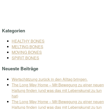
Skip
Home
to
Menu
content
Kategorien
HEALTHY BONES
MELTING BONES
MOVING BONES
SPIRIT BONES
Neueste Beiträge
Wertschätzung zurück in den Alltag bringen.
The Long Way Home – Mit Bewegung zu einer neuen
Haltung finden (und was das mit Lebenskunst zu tun
hat)
The Long Way Home – Mit Bewegung zu einer neuen
Haltung finden (und was das mit Lebenskunst zu tun