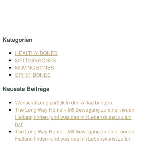
Skip
Home
to
Menu
content
Kategorien
HEALTHY BONES
MELTING BONES
MOVING BONES
SPIRIT BONES
Neueste Beiträge
Wertschätzung zurück in den Alltag bringen.
The Long Way Home – Mit Bewegung zu einer neuen
Haltung finden (und was das mit Lebenskunst zu tun
hat)
The Long Way Home – Mit Bewegung zu einer neuen
Haltung finden (und was das mit Lebenskunst zu tun