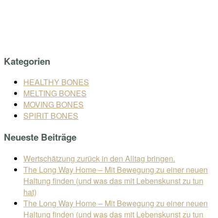
Skip
Home
to
Menu
content
Kategorien
HEALTHY BONES
MELTING BONES
MOVING BONES
SPIRIT BONES
Neueste Beiträge
Wertschätzung zurück in den Alltag bringen.
The Long Way Home – Mit Bewegung zu einer neuen
Haltung finden (und was das mit Lebenskunst zu tun
hat)
The Long Way Home – Mit Bewegung zu einer neuen
Haltung finden (und was das mit Lebenskunst zu tun