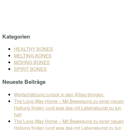
Skip
Home
to
Menu
content
Kategorien
HEALTHY BONES
MELTING BONES
MOVING BONES
SPIRIT BONES
Neueste Beiträge
Wertschätzung zurück in den Alltag bringen.
The Long Way Home – Mit Bewegung zu einer neuen
Haltung finden (und was das mit Lebenskunst zu tun
hat)
The Long Way Home – Mit Bewegung zu einer neuen
Haltung finden (und was das mit Lebenskunst zu tun