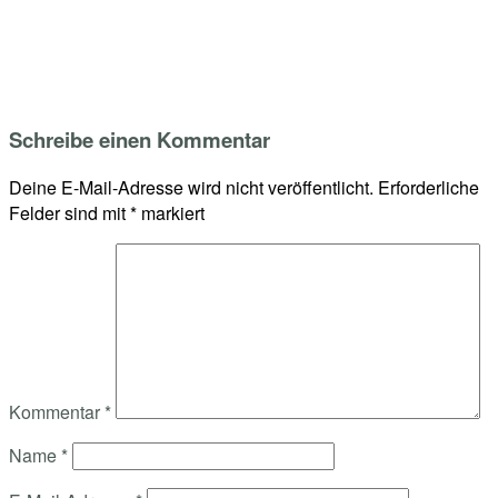
Skip
Home
to
Menu
content
Schreibe einen Kommentar
Deine E-Mail-Adresse wird nicht veröffentlicht.
Erforderliche
Felder sind mit
*
markiert
Kommentar
*
Name
*