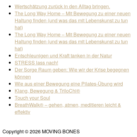
Wertschätzung zurück in den Alltag bringen.
The Long Way Home – Mit Bewegung zu einer neuen
Haltung finden (und was das mit Lebenskunst zu tun
hat)
The Long Way Home – Mit Bewegung zu einer neuen
Haltung finden (und was das mit Lebenskunst zu tun
hat)
Entschleunigen und Kraft tanken in der Natur
STRESS lass nach!
Der Sorge Raum geben: Wie wir der Krise begegnen
können
Wie aus einer Bewegung eine Pilates-Übung wird
Klang, Bewegung & TriloChi®
Touch your Soul
BreathWalk® – gehen, atmen, meditieren leicht &
effektiv
Copyright © 2026 MOVING BONES