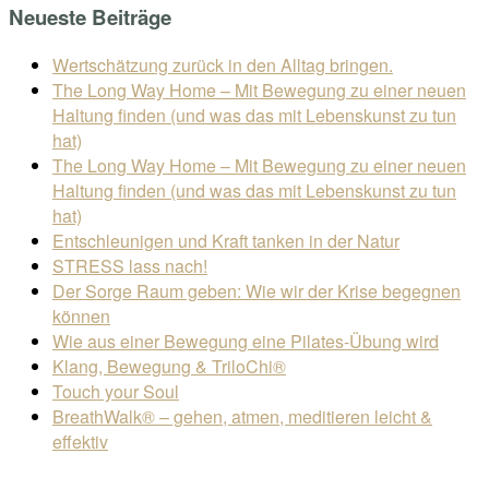
Neueste Beiträge
Wertschätzung zurück in den Alltag bringen.
The Long Way Home – Mit Bewegung zu einer neuen
Haltung finden (und was das mit Lebenskunst zu tun
hat)
The Long Way Home – Mit Bewegung zu einer neuen
Haltung finden (und was das mit Lebenskunst zu tun
hat)
Entschleunigen und Kraft tanken in der Natur
STRESS lass nach!
Der Sorge Raum geben: Wie wir der Krise begegnen
können
Wie aus einer Bewegung eine Pilates-Übung wird
Klang, Bewegung & TriloChi®
Touch your Soul
BreathWalk® – gehen, atmen, meditieren leicht &
effektiv