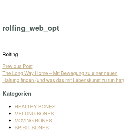
Skip
Home
to
Menu
content
rolfing_web_opt
Open
post
Rolfing
Beitragsnavigation
Previous Post
The Long Way Home – Mit Bewegung zu einer neuen
Haltung finden (und was das mit Lebenskunst zu tun hat)
Kategorien
HEALTHY BONES
MELTING BONES
MOVING BONES
SPIRIT BONES