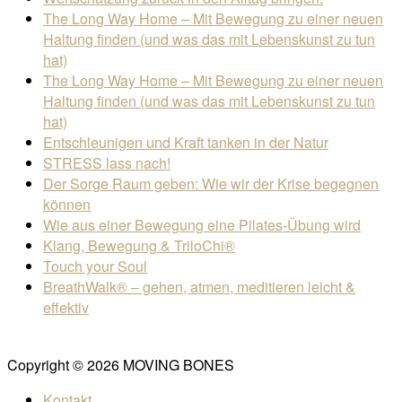
The Long Way Home – Mit Bewegung zu einer neuen
Haltung finden (und was das mit Lebenskunst zu tun
hat)
The Long Way Home – Mit Bewegung zu einer neuen
Haltung finden (und was das mit Lebenskunst zu tun
hat)
Entschleunigen und Kraft tanken in der Natur
STRESS lass nach!
Der Sorge Raum geben: Wie wir der Krise begegnen
können
Wie aus einer Bewegung eine Pilates-Übung wird
Klang, Bewegung & TriloChi®
Touch your Soul
BreathWalk® – gehen, atmen, meditieren leicht &
effektiv
Copyright © 2026 MOVING BONES
Kontakt