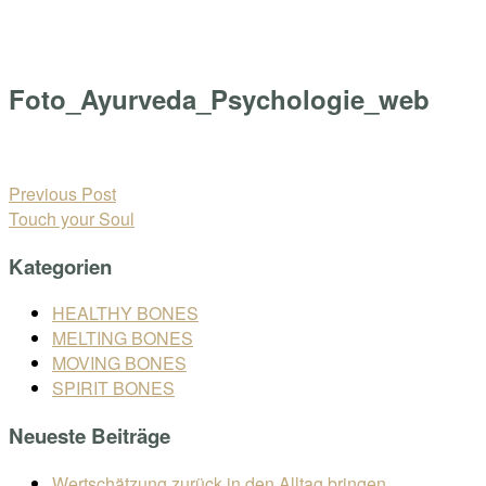
Skip
Home
to
Menu
content
Foto_Ayurveda_Psychologie_web
Open
post
Beitragsnavigation
Previous Post
Touch your Soul
Kategorien
HEALTHY BONES
MELTING BONES
MOVING BONES
SPIRIT BONES
Neueste Beiträge
Wertschätzung zurück in den Alltag bringen.