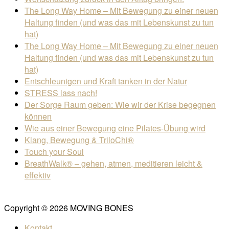
The Long Way Home – Mit Bewegung zu einer neuen
Haltung finden (und was das mit Lebenskunst zu tun
hat)
The Long Way Home – Mit Bewegung zu einer neuen
Haltung finden (und was das mit Lebenskunst zu tun
hat)
Entschleunigen und Kraft tanken in der Natur
STRESS lass nach!
Der Sorge Raum geben: Wie wir der Krise begegnen
können
Wie aus einer Bewegung eine Pilates-Übung wird
Klang, Bewegung & TriloChi®
Touch your Soul
BreathWalk® – gehen, atmen, meditieren leicht &
effektiv
Copyright © 2026 MOVING BONES
Kontakt