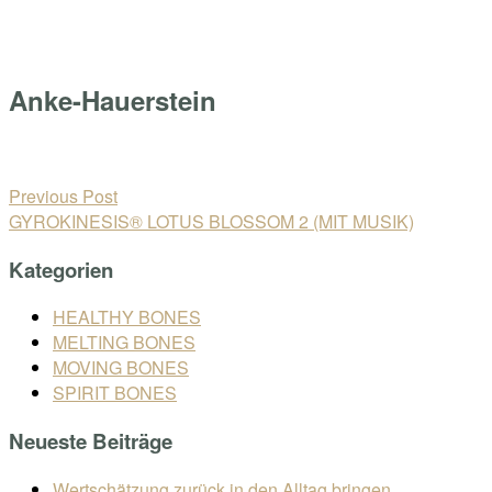
Skip
Home
to
Menu
content
Anke-Hauerstein
Open
post
Beitragsnavigation
Previous Post
GYROKINESIS® LOTUS BLOSSOM 2 (MIT MUSIK)
Kategorien
HEALTHY BONES
MELTING BONES
MOVING BONES
SPIRIT BONES
Neueste Beiträge
Wertschätzung zurück in den Alltag bringen.