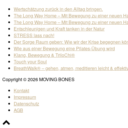
Wertschätzung zurück in den Alltag bringen.
The Long Way Home – Mit Bewegung zu einer neuen Halt
The Long Way Home – Mit Bewegung zu einer neuen Halt
Entschleunigen und Kraft tanken in der Natur
STRESS lass nach!
Der Sorge Raum geben: Wie wir der Krise begegnen kö
Wie aus einer Bewegung eine Pilates-Übung wird
Klang, Bewegung & TriloChi®
Touch your Soul
BreathWalk® – gehen, atmen, meditieren leicht & effekti
Copyright © 2026 MOVING BONES
Kontakt
Impressum
Datenschutz
AGB
Scroll
to