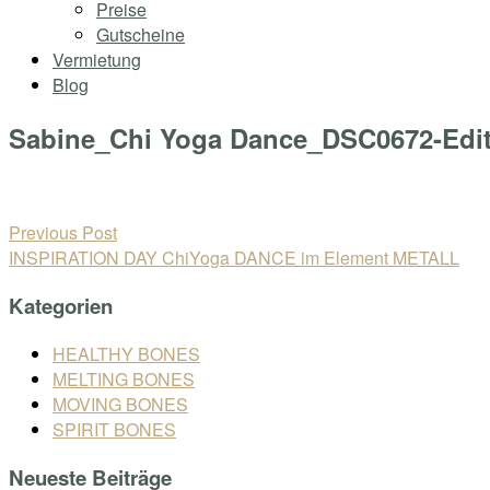
Preise
Gutscheine
Vermietung
Blog
Sabine_Chi Yoga Dance_DSC0672-Edi
Open
post
Beitragsnavigation
Previous Post
INSPIRATION DAY ChiYoga DANCE im Element METALL
Kategorien
HEALTHY BONES
MELTING BONES
MOVING BONES
SPIRIT BONES
Neueste Beiträge