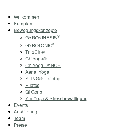
Skip
Home
to
Menu
Willkommen
content
Kursplan
Bewegungskonzepte
®
GYROKINESIS
®
GYROTONIC
TriloChi®
ChiYoga®
ChiYoga DANCE
Aerial Yoga
SLING® Training
Pilates
Qi Gong
Yin Yoga & Stressbewältigung
Events
Ausbildung
Team
Preise