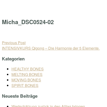
Skip
Home
to
Menu
content
Micha_DSC0524-02
Open
post
Beitragsnavigation
Previous Post
INTENSIVKURS Qigong – Die Harmonie der 5 Elemente.
Kategorien
HEALTHY BONES
MELTING BONES
MOVING BONES
SPIRIT BONES
Neueste Beiträge
Wertschätzung zurück in den Alltag bringen.