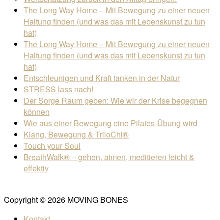
The Long Way Home – Mit Bewegung zu einer neuen
Haltung finden (und was das mit Lebenskunst zu tun
hat)
The Long Way Home – Mit Bewegung zu einer neuen
Haltung finden (und was das mit Lebenskunst zu tun
hat)
Entschleunigen und Kraft tanken in der Natur
STRESS lass nach!
Der Sorge Raum geben: Wie wir der Krise begegnen
können
Wie aus einer Bewegung eine Pilates-Übung wird
Klang, Bewegung & TriloChi®
Touch your Soul
BreathWalk® – gehen, atmen, meditieren leicht &
effektiv
Copyright © 2026 MOVING BONES
Kontakt