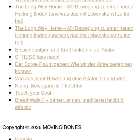
The Long Way Home – Mit Bewegung zu einer neuen
Haltung finden (und was das mit Lebenskunst zu tun
hat)
The Long Way Home – Mit Bewegung zu einer neuen
Haltung finden (und was das mit Lebenskunst zu tun
hat)
Entschleunigen und Kraft tanken in der Natur
STRESS lass nach!
Der Sorge Raum geben: Wie wir der Krise begegnen
können
Wie aus einer Bewegung eine Pilates-Übung wird
Klang, Bewegung & TriloChi®
Touch your Soul
BreathWalk® – gehen, atmen, meditieren leicht &
effektiv
Copyright © 2026 MOVING BONES
Kontakt