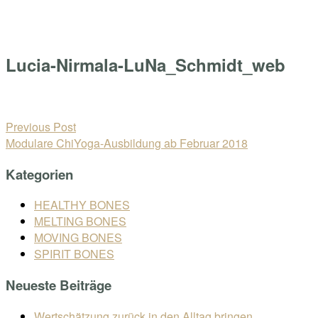
Skip
Home
to
Menu
content
Lucia-Nirmala-LuNa_Schmidt_web
Open
post
Beitragsnavigation
Previous Post
Modulare ChiYoga-Ausbildung ab Februar 2018
Kategorien
HEALTHY BONES
MELTING BONES
MOVING BONES
SPIRIT BONES
Neueste Beiträge
Wertschätzung zurück in den Alltag bringen.