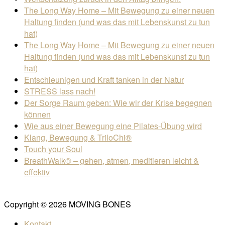
The Long Way Home – Mit Bewegung zu einer neuen
Haltung finden (und was das mit Lebenskunst zu tun
hat)
The Long Way Home – Mit Bewegung zu einer neuen
Haltung finden (und was das mit Lebenskunst zu tun
hat)
Entschleunigen und Kraft tanken in der Natur
STRESS lass nach!
Der Sorge Raum geben: Wie wir der Krise begegnen
können
Wie aus einer Bewegung eine Pilates-Übung wird
Klang, Bewegung & TriloChi®
Touch your Soul
BreathWalk® – gehen, atmen, meditieren leicht &
effektiv
Copyright © 2026 MOVING BONES
Kontakt