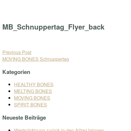
Skip
Home
to
Menu
content
MB_Schnuppertag_Flyer_back
Open
post
Beitragsnavigation
Previous Post
MOVING BONES Schnuppertag
Kategorien
HEALTHY BONES
MELTING BONES
MOVING BONES
SPIRIT BONES
Neueste Beiträge
Wertschätzung zurück in den Alltag bringen.