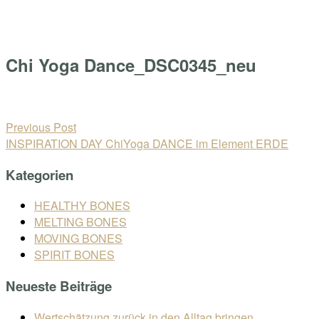
Skip
Home
to
Menu
content
Chi Yoga Dance_DSC0345_neu
Open
post
Beitragsnavigation
Previous Post
INSPIRATION DAY ChiYoga DANCE im Element ERDE
Kategorien
HEALTHY BONES
MELTING BONES
MOVING BONES
SPIRIT BONES
Neueste Beiträge
Wertschätzung zurück in den Alltag bringen.