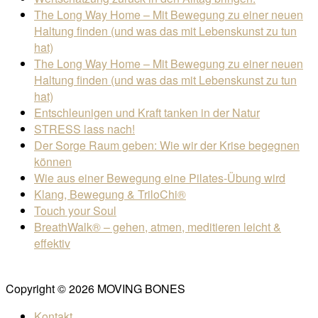
The Long Way Home – Mit Bewegung zu einer neuen
Haltung finden (und was das mit Lebenskunst zu tun
hat)
The Long Way Home – Mit Bewegung zu einer neuen
Haltung finden (und was das mit Lebenskunst zu tun
hat)
Entschleunigen und Kraft tanken in der Natur
STRESS lass nach!
Der Sorge Raum geben: Wie wir der Krise begegnen
können
Wie aus einer Bewegung eine Pilates-Übung wird
Klang, Bewegung & TriloChi®
Touch your Soul
BreathWalk® – gehen, atmen, meditieren leicht &
effektiv
Copyright © 2026 MOVING BONES
Kontakt