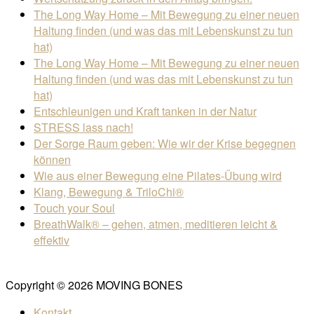
The Long Way Home – Mit Bewegung zu einer neuen
Haltung finden (und was das mit Lebenskunst zu tun
hat)
The Long Way Home – Mit Bewegung zu einer neuen
Haltung finden (und was das mit Lebenskunst zu tun
hat)
Entschleunigen und Kraft tanken in der Natur
STRESS lass nach!
Der Sorge Raum geben: Wie wir der Krise begegnen
können
Wie aus einer Bewegung eine Pilates-Übung wird
Klang, Bewegung & TriloChi®
Touch your Soul
BreathWalk® – gehen, atmen, meditieren leicht &
effektiv
Copyright © 2026 MOVING BONES
Kontakt