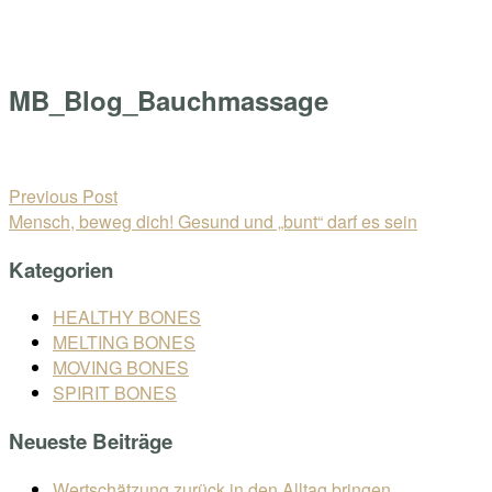
Skip
Home
to
Menu
content
MB_Blog_Bauchmassage
Open
post
Beitragsnavigation
Previous Post
Mensch, beweg dich! Gesund und „bunt“ darf es sein
Kategorien
HEALTHY BONES
MELTING BONES
MOVING BONES
SPIRIT BONES
Neueste Beiträge
Wertschätzung zurück in den Alltag bringen.