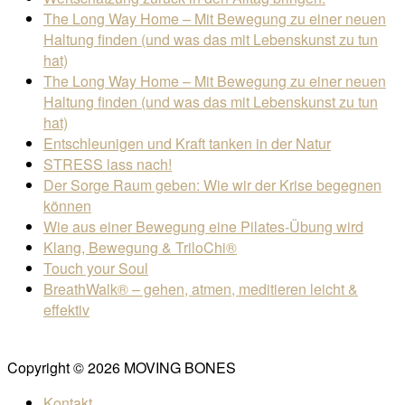
The Long Way Home – Mit Bewegung zu einer neuen
Haltung finden (und was das mit Lebenskunst zu tun
hat)
The Long Way Home – Mit Bewegung zu einer neuen
Haltung finden (und was das mit Lebenskunst zu tun
hat)
Entschleunigen und Kraft tanken in der Natur
STRESS lass nach!
Der Sorge Raum geben: Wie wir der Krise begegnen
können
Wie aus einer Bewegung eine Pilates-Übung wird
Klang, Bewegung & TriloChi®
Touch your Soul
BreathWalk® – gehen, atmen, meditieren leicht &
effektiv
Copyright © 2026 MOVING BONES
Kontakt