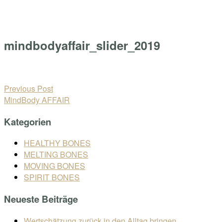
Skip
Home
to
Menu
content
mindbodyaffair_slider_2019
Open
post
Beitragsnavigation
Previous Post
MindBody AFFAIR
Kategorien
HEALTHY BONES
MELTING BONES
MOVING BONES
SPIRIT BONES
Neueste Beiträge
Wertschätzung zurück in den Alltag bringen.