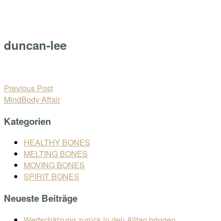
Skip
Home
to
Menu
content
duncan-lee
Open
post
Beitragsnavigation
Previous Post
MindBody Affair
Kategorien
HEALTHY BONES
MELTING BONES
MOVING BONES
SPIRIT BONES
Neueste Beiträge
Wertschätzung zurück in den Alltag bringen.