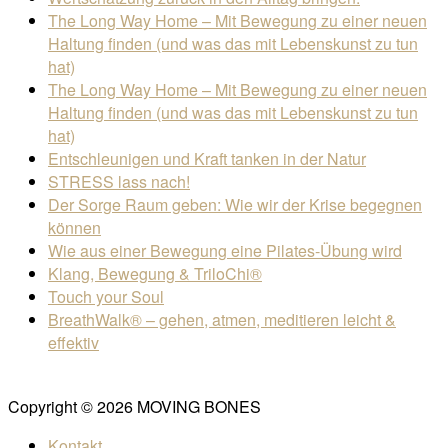
The Long Way Home – Mit Bewegung zu einer neuen
Haltung finden (und was das mit Lebenskunst zu tun
hat)
The Long Way Home – Mit Bewegung zu einer neuen
Haltung finden (und was das mit Lebenskunst zu tun
hat)
Entschleunigen und Kraft tanken in der Natur
STRESS lass nach!
Der Sorge Raum geben: Wie wir der Krise begegnen
können
Wie aus einer Bewegung eine Pilates-Übung wird
Klang, Bewegung & TriloChi®
Touch your Soul
BreathWalk® – gehen, atmen, meditieren leicht &
effektiv
Copyright © 2026 MOVING BONES
Kontakt