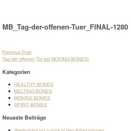
Skip
Home
to
Menu
content
MB_Tag-der-offenen-Tuer_FINAL-1280
Open
post
Beitragsnavigation
Previous Post
Tag der offenen Tür bei MOVING BONES!
Kategorien
HEALTHY BONES
MELTING BONES
MOVING BONES
SPIRIT BONES
Neueste Beiträge
Wertschätzung zurück in den Alltag bringen.