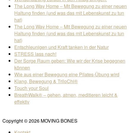
The Long Way Home – Mit Bewegung zu einer neuen
Haltung finden (und was das mit Lebenskunst zu tun
hat)
The Long Way Home – Mit Bewegung zu einer neuen
Haltung finden (und was das mit Lebenskunst zu tun
hat)
Entschleunigen und Kraft tanken in der Natur
STRESS lass nach!
Der Sorge Raum geben: Wie wir der Krise begegnen
können
Wie aus einer Bewegung eine Pilates-Übung wird
Klang, Bewegung & TriloChi®
Touch your Soul
BreathWalk® – gehen, atmen, meditieren leicht &
effektiv
Copyright © 2026 MOVING BONES
Kontakt