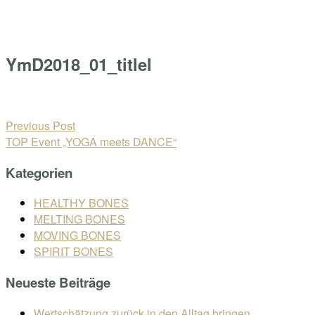
Skip
Home
to
Menu
content
YmD2018_01_titlel
Open
post
Beitragsnavigation
Previous Post
TOP Event „YOGA meets DANCE“
Kategorien
HEALTHY BONES
MELTING BONES
MOVING BONES
SPIRIT BONES
Neueste Beiträge
Wertschätzung zurück in den Alltag bringen.