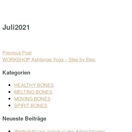
Skip
Home
to
Menu
content
Juli2021
Open
post
Beitragsnavigation
Previous Post
WORKSHOP Ashtanga Yoga – Step by Step
Kategorien
HEALTHY BONES
MELTING BONES
MOVING BONES
SPIRIT BONES
Neueste Beiträge
Wertschätzung zurück in den Alltag bringen.